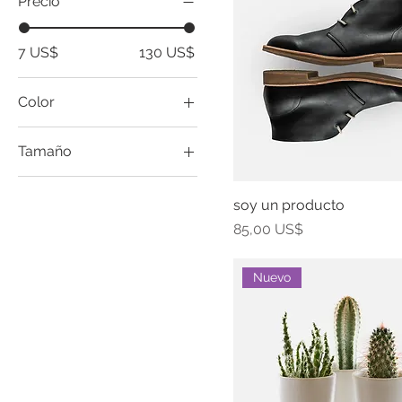
Precio
7 US$
130 US$
Color
Tamaño
Grande
soy un producto
Medio
Precio
85,00 US$
Pequeño
Talla única
Nuevo