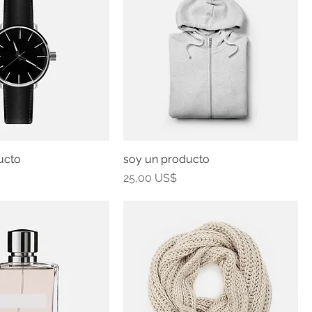
ucto
soy un producto
Precio
25,00 US$