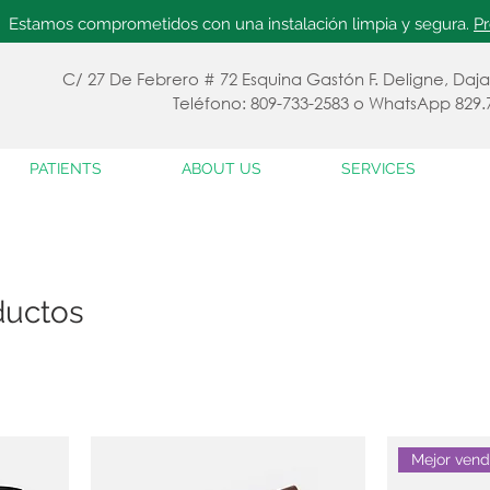
Estamos comprometidos con una instalación limpia y segura.
P
C/ 27 De Febrero # 72 Esquina Gastón F. Deligne, Daj
Teléfono: 809-733-2583 o WhatsApp 829.
PATIENTS
ABOUT US
SERVICES
ductos
Mejor vend