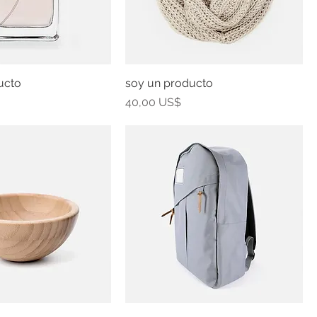
ucto
soy un producto
Precio
40,00 US$