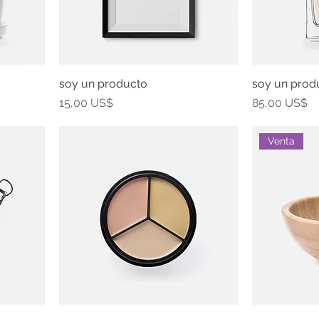
soy un producto
soy un prod
Precio
Precio
15,00 US$
85,00 US$
Venta