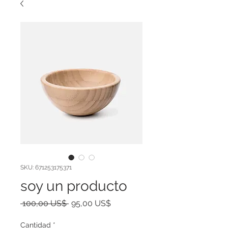
SKU: 671253175371
soy un producto
Precio
Precio
 100,00 US$ 
95,00 US$
de
oferta
Cantidad
*