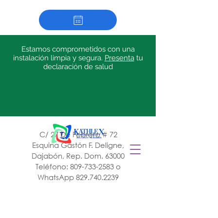
Estamos comprometidos con una
instalación limpia y segura.
Presenta
tu
declaración de salud
C/ 27 De Febrero # 72
Esquina Gastón F. Deligne,
Dajabón, Rep. Dom. 63000
Teléfono:
809-733-2583
o
WhatsApp
829.740.2239