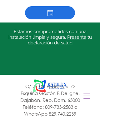
Estamos comprometidos con una
instalación limpia y segura.
Presenta
tu
declaración de salud
C/ 27 De Febrero # 72
Esquina Gastón F. Deligne,
Dajabón, Rep. Dom. 63000
Teléfono:
809-733-2583
o
WhatsApp
829.740.2239