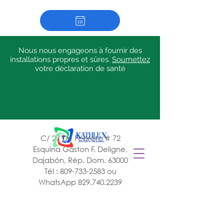
Nous nous engageons à fournir des
installations propres et sûres.
Soumettez
votre déclaration de santé
C/ 27 De Febrero # 72
Esquina Gaston F. Deligne,
Dajabón, Rép. Dom. 63000
Tél :
809-733-2583
ou
WhatsApp
829.740.2239