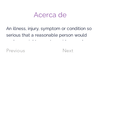
Acerca de
An illness, injury, symptom or condition so 
serious that a reasonable person would 
seek care right away to avoid severe harm
.
Previous
Next
809-733-2583
WhatsApp
829.740.2239
C/ 27 De Febrero # 72 Esquina Gastón
F. Deligne,
Dajabón, Rep. Dom. 63000
Al ingresar y permanecer en este sitio y al
hacer clic en cualquier aspecto de este
sitio, usted acepta nuestros términos y
condiciones que se pueden encontrar
aquí.