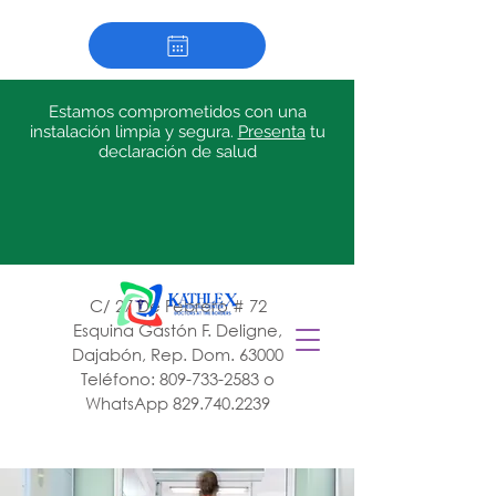
Estamos comprometidos con una
instalación limpia y segura.
Presenta
tu
declaración de salud
C/ 27 De Febrero # 72
Esquina Gastón F. Deligne,
Dajabón, Rep. Dom. 63000
Teléfono:
809-733-2583
o
WhatsApp
829.740.2239