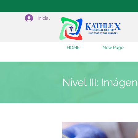
Iniciar sesión
HOME
New Page
Nivel III: Imág