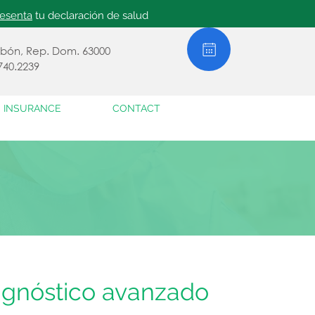
resenta
tu declaración de salud
abón, Rep. Dom. 63000
740.2239
INSURANCE
CONTACT
agnóstico avanzado