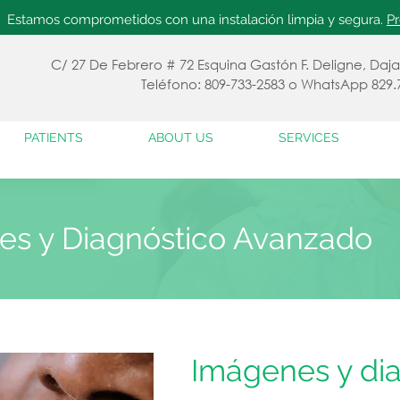
Estamos comprometidos con una instalación limpia y segura.
P
C/ 27 De Febrero # 72 Esquina Gastón F. Deligne, Daj
Teléfono: 809-733-2583 o WhatsApp 829.
PATIENTS
ABOUT US
SERVICES
enes y Diagnóstico Avanzado
Imágenes y di